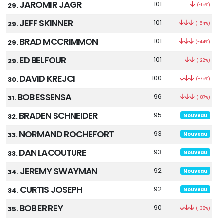
JAROMIR JAGR
101
29.
(-15%)
JEFF SKINNER
101
29.
(-54%)
BRAD MCCRIMMON
101
29.
(-44%)
ED BELFOUR
101
29.
(-22%)
DAVID KREJCI
100
30.
(-75%)
BOB ESSENSA
96
31.
(-87%)
BRADEN SCHNEIDER
95
32.
Nouveau
NORMAND ROCHEFORT
93
33.
Nouveau
DAN LACOUTURE
93
33.
Nouveau
JEREMY SWAYMAN
92
34.
Nouveau
CURTIS JOSEPH
92
34.
Nouveau
BOB ERREY
90
35.
(-38%)