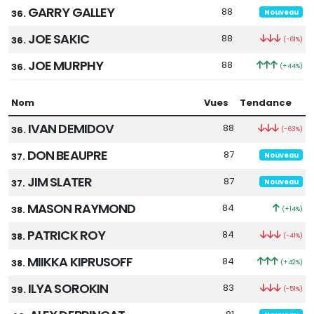
GARRY GALLEY
88
36.
Nouveau
JOE SAKIC
88
36.
(-61%)
JOE MURPHY
88
36.
(+44%)
Nom
Vues
Tendance
IVAN DEMIDOV
88
36.
(-63%)
DON BEAUPRE
87
37.
Nouveau
JIM SLATER
87
37.
Nouveau
MASON RAYMOND
84
38.
(+14%)
PATRICK ROY
84
38.
(-41%)
MIIKKA KIPRUSOFF
84
38.
(+42%)
ILYA SOROKIN
83
39.
(-51%)