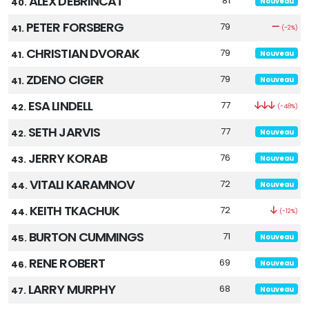
ALEX DEBRINCAT
81
40.
Nouveau
PETER FORSBERG
79
41.
(-2%)
CHRISTIAN DVORAK
79
41.
Nouveau
ZDENO CIGER
79
41.
Nouveau
ESA LINDELL
77
42.
(-48%)
SETH JARVIS
77
42.
Nouveau
JERRY KORAB
76
43.
Nouveau
VITALI KARAMNOV
72
44.
Nouveau
KEITH TKACHUK
72
44.
(-12%)
BURTON CUMMINGS
71
45.
Nouveau
RENE ROBERT
69
46.
Nouveau
LARRY MURPHY
68
47.
Nouveau