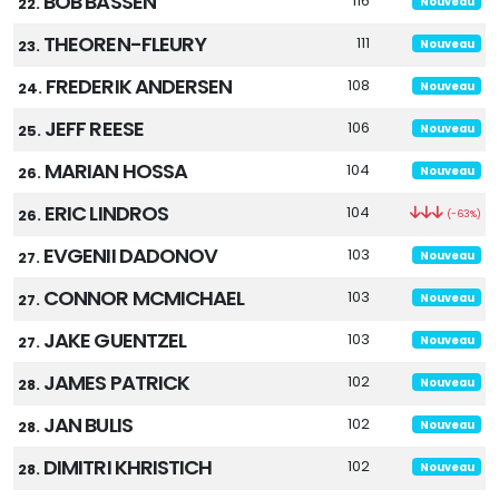
BOB BASSEN
116
22.
Nouveau
THEOREN-FLEURY
111
23.
Nouveau
FREDERIK ANDERSEN
108
24.
Nouveau
JEFF REESE
106
25.
Nouveau
MARIAN HOSSA
104
26.
Nouveau
ERIC LINDROS
104
26.
(-63%)
EVGENII DADONOV
103
27.
Nouveau
CONNOR MCMICHAEL
103
27.
Nouveau
JAKE GUENTZEL
103
27.
Nouveau
JAMES PATRICK
102
28.
Nouveau
JAN BULIS
102
28.
Nouveau
DIMITRI KHRISTICH
102
28.
Nouveau