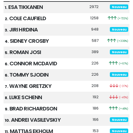
ESA TIKKANEN
2972
1.
Nouveau
COLE CAUFIELD
1258
2.
(+722%)
JIRI HRDINA
948
3.
Nouveau
SIDNEY CROSBY
587
4.
(+338%)
ROMAN JOSI
389
5.
Nouveau
CONNOR MCDAVID
226
6.
(+67%)
TOMMY SJODIN
226
6.
Nouveau
WAYNE GRETZKY
208
7.
(-37%)
LUKE SCHENN
192
8.
(-45%)
BRAD RICHARDSON
186
9.
(+48%)
ANDREI VASILEVSKIY
166
10.
Nouveau
MATTIAS EKHOLM
153
11.
Nouveau