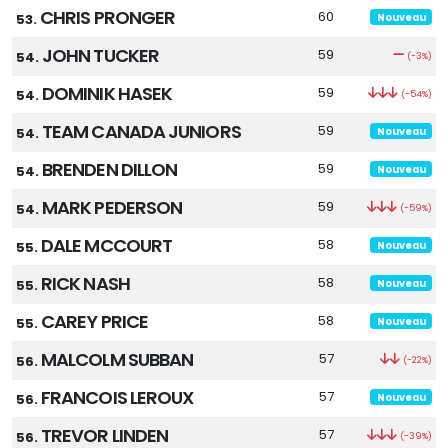
CHRIS PRONGER
60
53.
Nouveau
JOHN TUCKER
59
54.
(-3%)
DOMINIK HASEK
59
54.
(-54%)
TEAM CANADA JUNIORS
59
54.
Nouveau
BRENDEN DILLON
59
54.
Nouveau
MARK PEDERSON
59
54.
(-59%)
DALE MCCOURT
58
55.
Nouveau
RICK NASH
58
55.
Nouveau
CAREY PRICE
58
55.
Nouveau
MALCOLM SUBBAN
57
56.
(-22%)
FRANCOIS LEROUX
57
56.
Nouveau
TREVOR LINDEN
57
56.
(-39%)