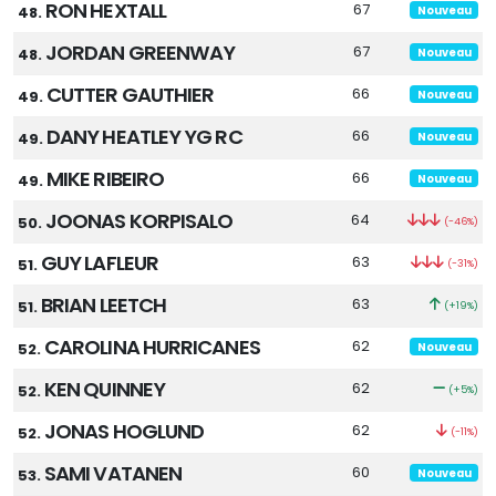
RON HEXTALL
67
48.
Nouveau
JORDAN GREENWAY
67
48.
Nouveau
CUTTER GAUTHIER
66
49.
Nouveau
DANY HEATLEY YG RC
66
49.
Nouveau
MIKE RIBEIRO
66
49.
Nouveau
JOONAS KORPISALO
64
50.
(-46%)
GUY LAFLEUR
63
51.
(-31%)
BRIAN LEETCH
63
51.
(+19%)
CAROLINA HURRICANES
62
52.
Nouveau
KEN QUINNEY
62
52.
(+5%)
JONAS HOGLUND
62
52.
(-11%)
SAMI VATANEN
60
53.
Nouveau