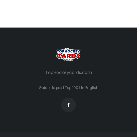
TopHockeycards.com
Guide de prix
|
Top 100
|
In English