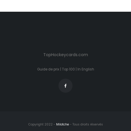
TopHockeycards.com
Guide de prix
|
Top 100
|
In English
Copyright 2022 -
Milotche
- Tous droits réservés