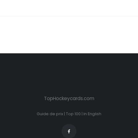
TopHockeycards.com
Guide de prix
|
Top 100
|
In English