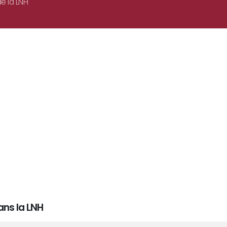
e la LNH
ns la LNH