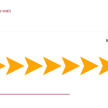
W KNIES
$