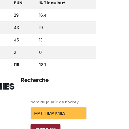
PUN
% Tir au but
29
16.4
43
19
45
13
2
0
119
12.1
Recherche
IES
Nom du joueur de hockey