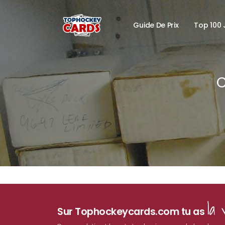
Guide De Prix
Top 100 
C
la 
Sur Tophockeycards.com tu as