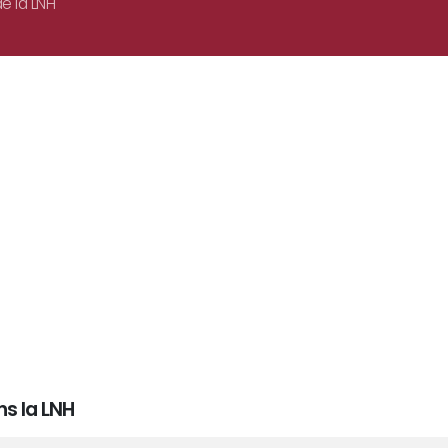
e la LNH
ns la LNH