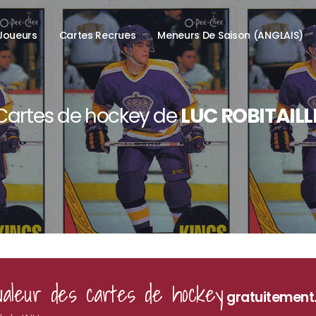
Joueurs
Cartes Recrues
Meneurs De Saison (ANGLAIS)
Cartes de hockey de
LUC ROBITAILL
valeur des cartes de hockey
gratuitement