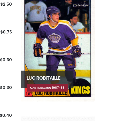
$2.50
$0.75
$0.30
LUC ROBITAILLE
$0.30
CARTE RECRUE 1987-88
$0.40