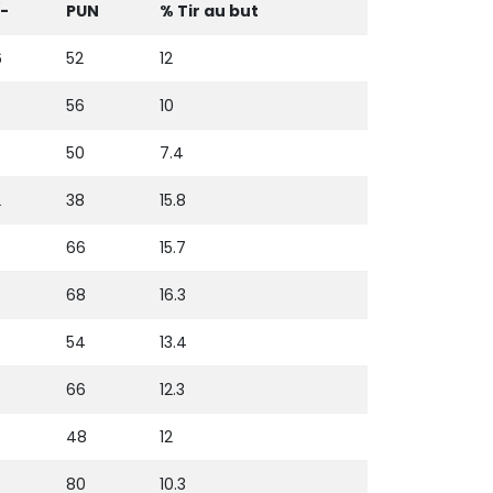
/-
PUN
% Tir au but
6
52
12
56
10
50
7.4
2
38
15.8
66
15.7
68
16.3
54
13.4
66
12.3
48
12
80
10.3