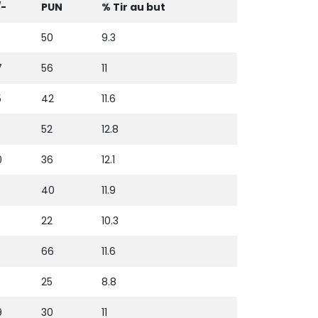
/-
PUN
% Tir au but
50
9.3
7
56
11
5
42
11.6
52
12.8
0
36
12.1
40
11.9
22
10.3
66
11.6
25
8.8
9
30
11