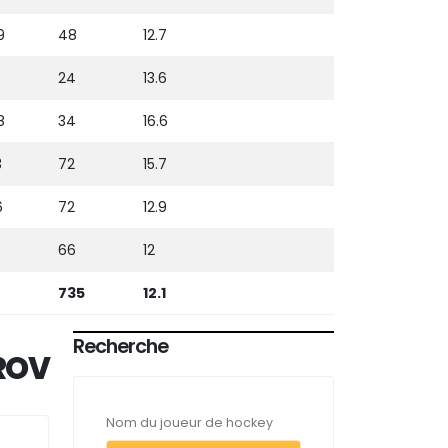
9
48
12.7
24
13.6
8
34
16.6
3
72
15.7
6
72
12.9
66
12
735
12.1
Recherche
ROV
Nom du joueur de hockey