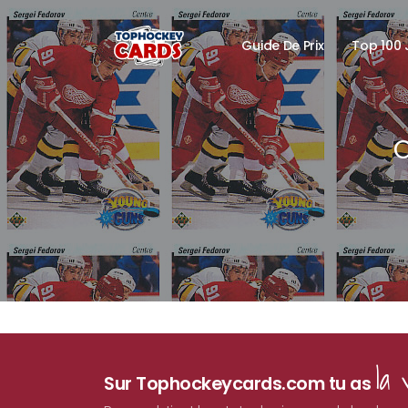
Guide De Prix
Top 100 
C
la 
Sur Tophockeycards.com tu as