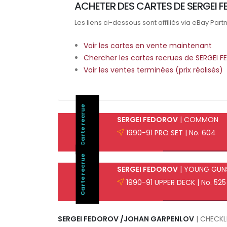
ACHETER DES CARTES DE SERGEI 
Les liens ci-dessous sont affiliés via eBay Part
Voir les cartes en vente maintenant
Chercher les cartes recrues de SERGEI 
Voir les ventes terminées (prix réalisés)
Carte recrue
SERGEI FEDOROV
| COMMON
1990-91 PRO SET | No. 604
Carte recrue
SERGEI FEDOROV
| YOUNG GUN
1990-91 UPPER DECK | No. 525
SERGEI FEDOROV /JOHAN GARPENLOV
| CHECKL