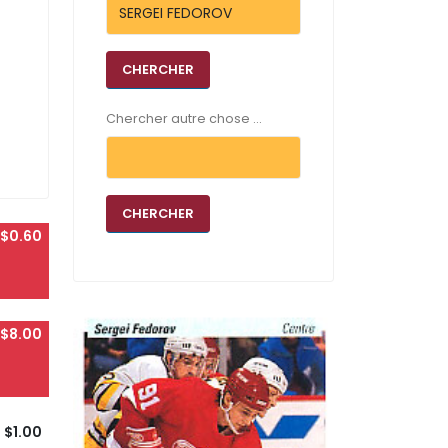
Chercher autre chose ...
$0.60
$8.00
$1.00