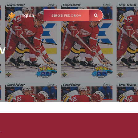
English
OV
.