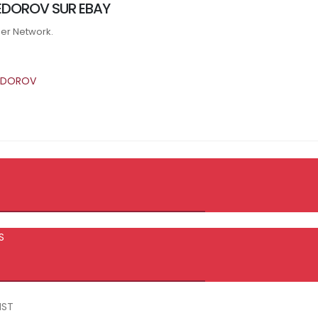
FEDOROV SUR EBAY
ner Network.
FEDOROV
S
IST