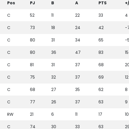
Pos
PJ
B
A
PTS
+
C
52
11
22
33
4
C
73
18
24
42
-
C
80
31
34
65
-
C
80
36
47
83
15
C
81
31
37
68
2
C
75
32
37
69
12
C
68
27
35
62
8
C
77
26
37
63
9
RW
21
6
11
17
10
C
74
30
33
63
2