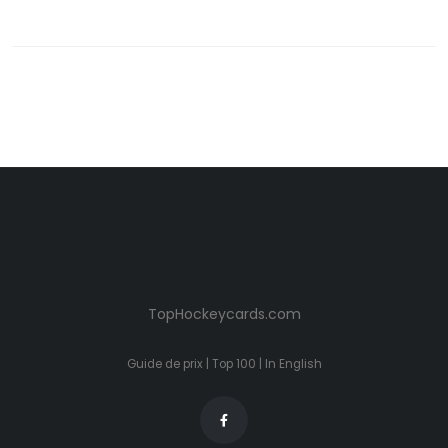
TopHockeycards.com
Guide de prix
|
Top 100
|
In English