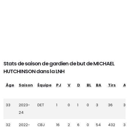
Stats de saison de gardien de but de MICHAEL
HUTCHINSON dans la LNH
Âge
Saison
Équipe
PJ
V
D
BL
BA
Tirs
Ar
33
2023-
DET
1
0
1
0
3
36
33
24
32
2022-
CBJ
16
2
6
0
54
432
37