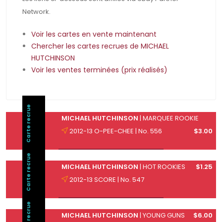
Network.
Voir les cartes en vente maintenant
Chercher les cartes recrues de MICHAEL
HUTCHINSON
Voir les ventes terminées (prix réalisés)
Carte recrue
MICHAEL HUTCHINSON
| MARQUEE ROOKIE
2012-13 O-PEE-CHEE | No. 556
$3.00
Carte recrue
MICHAEL HUTCHINSON
| HOT ROOKIES
$1.25
2012-13 SCORE | No. 547
Carte recrue
MICHAEL HUTCHINSON
| YOUNG GUNS
$6.00