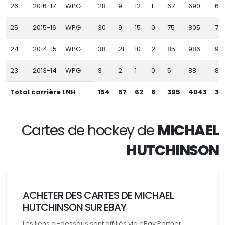
26
2016-17
WPG
28
9
12
1
67
690
62
25
2015-16
WPG
30
9
15
0
75
805
73
24
2014-15
WPG
38
21
10
2
85
986
901
23
2013-14
WPG
3
2
1
0
5
88
83
Total carrière LNH
154
57
62
6
395
4043
36
Cartes de hockey de
MICHAEL
HUTCHINSON
ACHETER DES CARTES DE MICHAEL
HUTCHINSON SUR EBAY
Les liens ci-dessous sont affiliés via eBay Partner