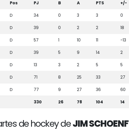
Pos
PJ
B
A
PTS
+/-
D
34
0
3
3
0
D
39
0
2
2
18
D
57
1
10
11
-13
D
39
5
9
14
2
D
13
3
2
5
5
D
71
8
25
33
27
D
77
9
27
36
60
330
26
78
104
14
rtes de hockey de
JIM SCHOENF