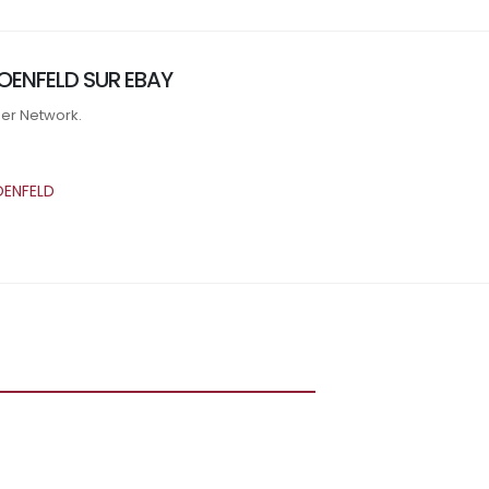
OENFELD SUR EBAY
ner Network.
OENFELD