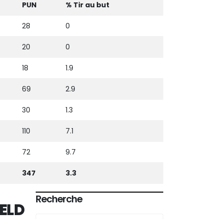
PUN
% Tir au but
28
0
20
0
18
1.9
69
2.9
30
1.3
110
7.1
72
9.7
347
3.3
Recherche
ELD