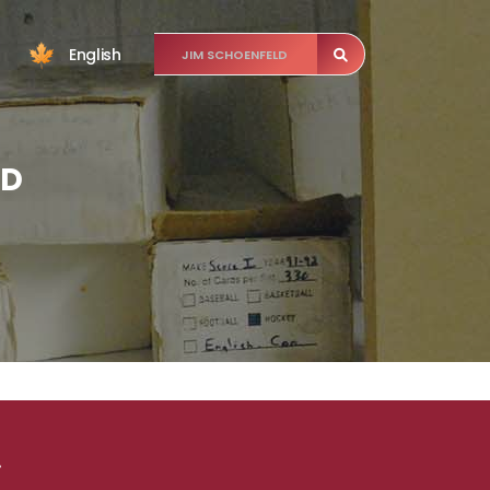
English
LD
.