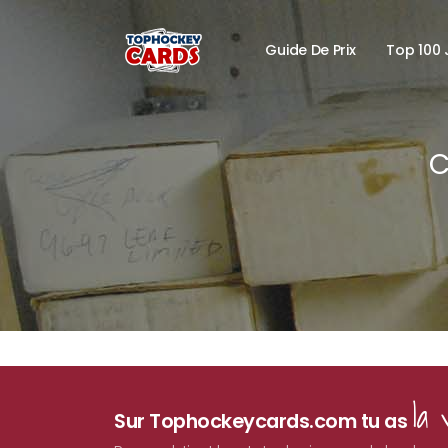
Guide De Prix
Top 100 
C
la 
Sur Tophockeycards.com tu as